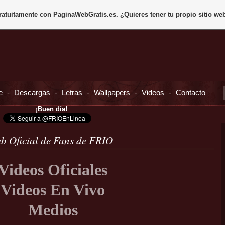
gratuitamente con
PaginaWebGratis.es
. ¿Quieres tener tu propio sitio we
e
-
Descargas
-
Letras
-
Wallpapers
-
Videos
-
Contacto
¡Buen día!
b Oficial de Fans de FRIO
Videos Oficiales
Videos En Vivo
Medios