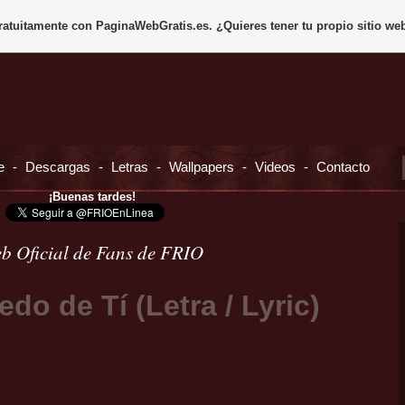
gratuitamente con
PaginaWebGratis.es
. ¿Quieres tener tu propio sitio we
e
-
Descargas
-
Letras
-
Wallpapers
-
Videos
-
Contacto
¡Buenas tardes!
b Oficial de Fans de FRIO
edo de Tí (Letra / Lyric)