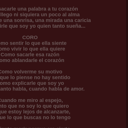
acarle una palabra a tu corazón
 llego ni siquiera un poco al alma
 una sonrisa, una mirada una caricia
le que soy yo quien tanto sueña...
CORO
mo sentir lo que ella siente
mo vivir lo que ella quiere
Como sacarle esa razón
omo ablandarle el corazón
Como volverme su motivo
que lo piense no hay sentido
omo explicarle que soy yo
tanto habla, cuando habla de amor.
uando me miro al espejo,
nto que no soy lo que quiero
ue estoy lejos de alcanzarte,
ue lo que buscas no lo tengo