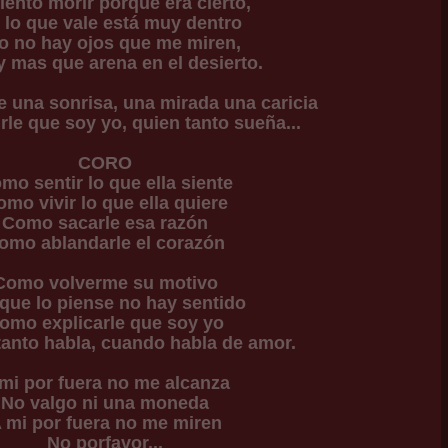
iento morir porque era cierto,
 lo que vale está muy dentro
o no hay ojos que me miren,
 mas que arena en el desierto.
 una sonrisa, una mirada una caricia
le que soy yo, quien tanto sueña...
CORO
mo sentir lo que ella siente
mo vivir lo que ella quiere
Como sacarle esa razón
omo ablandarle el corazón
Como volverme su motivo
que lo piense no hay sentido
omo explicarle que soy yo
tanto habla, cuando habla de amor.
mi por fuera no me alcanza
No valgo ni una moneda
 mi por fuera no me miren
No porfavor...