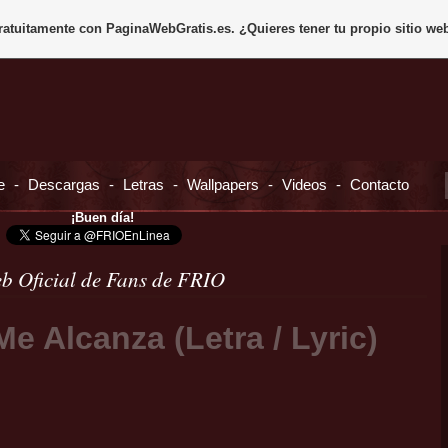
gratuitamente con
PaginaWebGratis.es
. ¿Quieres tener tu propio sitio we
e
-
Descargas
-
Letras
-
Wallpapers
-
Videos
-
Contacto
¡Buen día!
b Oficial de Fans de FRIO
e Alcanza (Letra / Lyric)