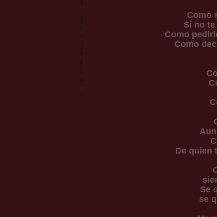
Como s
Si no te
Como pedirle
Como decir
Co
Co
C
Aun
C
De quien 
C
sie
Se q
se q