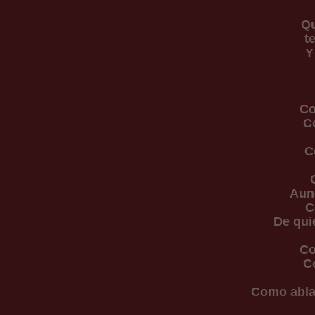
Qu
t
Y
Co
Co
C
Aun
C
De qui
Co
Co
Como ablan