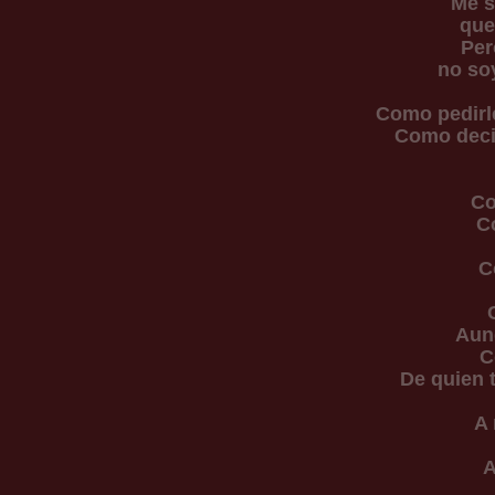
Me s
que
Per
no soy
Como pedirle
Como decir
Co
Co
C
Aun
C
De quien 
A 
A